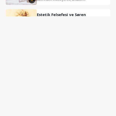
Estetik Felsefesi ve Søren
Kierkegaard
Bu makale, estetik felsefesinin temel
problemlerini güzellik ve estetik yargı
tartışmaları üzerinden ele alarak, Søren...
A
Herkes Öldürür Tanrısını
Bu makale, Tanrı’nın varlığının ontolojik bir
ölümden değil; insanın vicdanı ve ahlakı
üzerinden yaşanan pratik bir yok...
A
Platon Felsefesinde Tanrı Modeli
Bu makale, Platon’un Tanrı anlayışını yaratıcı