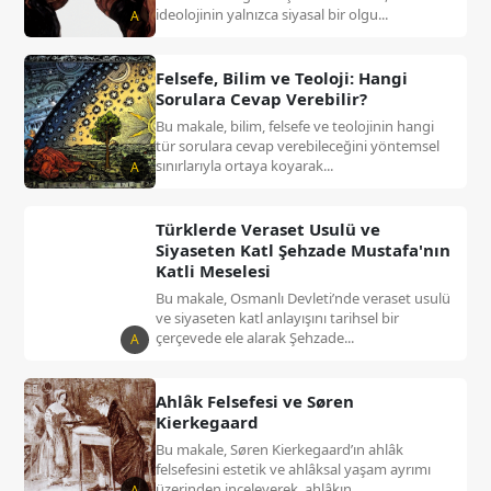
ideolojinin yalnızca siyasal bir olgu...
A
Felsefe, Bilim ve Teoloji: Hangi
Sorulara Cevap Verebilir?
Bu makale, bilim, felsefe ve teolojinin hangi
tür sorulara cevap verebileceğini yöntemsel
sınırlarıyla ortaya koyarak...
A
Türklerde Veraset Usulü ve
Siyaseten Katl Şehzade Mustafa'nın
Katli Meselesi
Bu makale, Osmanlı Devleti’nde veraset usulü
ve siyaseten katl anlayışını tarihsel bir
çerçevede ele alarak Şehzade...
A
Ahlâk Felsefesi ve Søren
Kierkegaard
Bu makale, Søren Kierkegaard’ın ahlâk
felsefesini estetik ve ahlâksal yaşam ayrımı
üzerinden inceleyerek, ahlâkın...
A