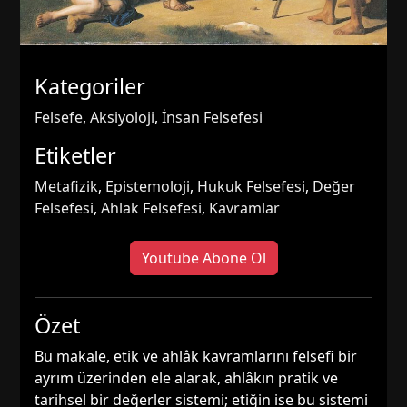
Kategoriler
Felsefe
,
Aksiyoloji
,
İnsan Felsefesi
Etiketler
Metafizik
,
Epistemoloji
,
Hukuk Felsefesi
,
Değer
Felsefesi
,
Ahlak Felsefesi
,
Kavramlar
Youtube Abone Ol
Özet
Bu makale, etik ve ahlâk kavramlarını felsefi bir
ayrım üzerinden ele alarak, ahlâkın pratik ve
tarihsel bir değerler sistemi; etiğin ise bu sistemi