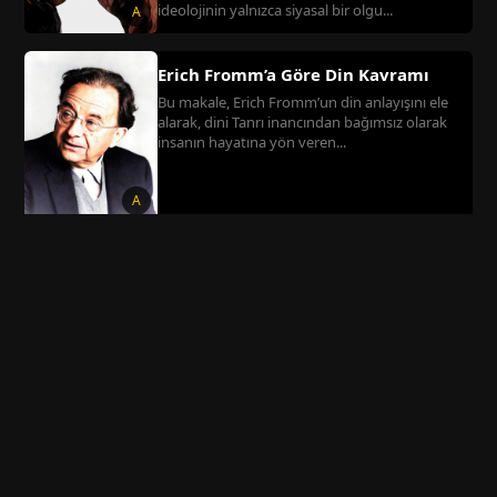
ideolojinin yalnızca siyasal bir olgu...
A
Erich Fromm’a Göre Din Kavramı
Bu makale, Erich Fromm’un din anlayışını ele
alarak, dini Tanrı inancından bağımsız olarak
insanın hayatına yön veren...
A
Emile Durkheim’e Göre Din Kavramı
Bu makale, Emile Durkheim’in din anlayışını
ele alarak, dinin Tanrı inancından ziyade
kutsal–kutsal olmayan ayrımı...
A
Max Weber’e Göre Din Kavramı
Bu makale, Max Weber’in din anlayışını ele