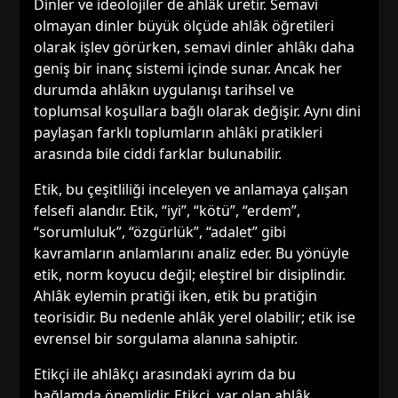
Dinler ve ideolojiler de ahlâk üretir. Semavi
olmayan dinler büyük ölçüde ahlâk öğretileri
olarak işlev görürken, semavi dinler ahlâkı daha
geniş bir inanç sistemi içinde sunar. Ancak her
durumda ahlâkın uygulanışı tarihsel ve
toplumsal koşullara bağlı olarak değişir. Aynı dini
paylaşan farklı toplumların ahlâki pratikleri
arasında bile ciddi farklar bulunabilir.
Etik, bu çeşitliliği inceleyen ve anlamaya çalışan
felsefi alandır. Etik, “iyi”, “kötü”, “erdem”,
“sorumluluk”, “özgürlük”, “adalet” gibi
kavramların anlamlarını analiz eder. Bu yönüyle
etik, norm koyucu değil; eleştirel bir disiplindir.
Ahlâk eylemin pratiği iken, etik bu pratiğin
teorisidir. Bu nedenle ahlâk yerel olabilir; etik ise
evrensel bir sorgulama alanına sahiptir.
Etikçi ile ahlâkçı arasındaki ayrım da bu
bağlamda önemlidir. Etikçi, var olan ahlâk