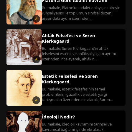
Platon'a Göre Adalet Kavramı
Bu makale, Platon’un adalet anlayışını bireyin
ruhsal yapısı ile toplumun sınıfsal düzeni
arasındaki uyum üzerinden...
A
Ahlâk Felsefesi ve Søren
Kierkegaard
Bu makale, Søren Kierkegaard’ın ahlâk
felsefesini estetik ve ahlâksal yaşam ayrımı
üzerinden inceleyerek, ahlâkın...
A
Estetik Felsefesi ve Søren
Kierkegaard
Bu makale, estetik felsefesinin temel
problemlerini güzellik ve estetik yargı
tartışmaları üzerinden ele alarak, Søren...
A
İdeoloji Nedir?
Bu makale, ideoloji kavramını tarihsel ve
kavramsal bağlamı içinde ele alarak,